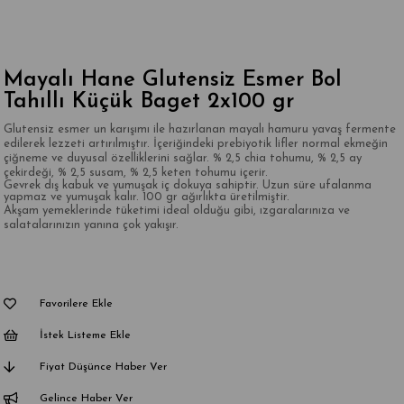
Mayalı Hane Glutensiz Esmer Bol
Tahıllı Küçük Baget 2x100 gr
Glutensiz esmer un karışımı ile hazırlanan mayalı hamuru yavaş fermente
edilerek lezzeti artırılmıştır. İçeriğindeki prebiyotik lifler normal ekmeğin
çiğneme ve duyusal özelliklerini sağlar. % 2,5 chia tohumu, % 2,5 ay
çekirdeği, % 2,5 susam, % 2,5 keten tohumu içerir.
Gevrek dış kabuk ve yumuşak iç dokuya sahiptir. Uzun süre ufalanma
yapmaz ve yumuşak kalır. 100 gr ağırlıkta üretilmiştir.
Akşam yemeklerinde tüketimi ideal olduğu gibi, ızgaralarınıza ve
salatalarınızın yanına çok yakışır.
Favorilere Ekle
İstek Listeme Ekle
Fiyat Düşünce Haber Ver
Gelince Haber Ver