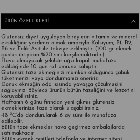
ÜRÜN ÖZELLIKLERI
Glutensiz diyet uygulayan bireylerin vitamin ve mineral
eksikliğine yardımcı olmak amacıyla Kalsiyum, B1, B2,
B6 ve Folik Asit ile takviye edilmiştir. (100 gr ekmek
günlük ihtiyacın %20 sini karşılamaktadır.)
Hava almayacak şekilde ağzı kapalı muhafaza
edildiğinde 10 gün raf ömrüne sahiptir.
Glutensiz taze ekmeğinizi mümkün olduğunca çabuk
tüketmenizi veya dondurmanızı öneririz.
Donuk ekmeğin oda ısısında yavaşça çözülmesini
sağlayınız. Böylece ürünün bütün tazeliğini ve lezzetini
koruyabilirsiniz.
Haftanın 6 günü fırından yeni çıkmış glutensiz
ekmeklerinize taze olarak ulaşabilirsiniz.
o
-18
C’de dondurularak 6 ay süre ile muhafaza
edilebilir.
Bütün taze ekmekler hava geçirmez ambalajlarda
satılmaktadır.
Bütün ekmek çeşitleri telefonla ve internet sitesi