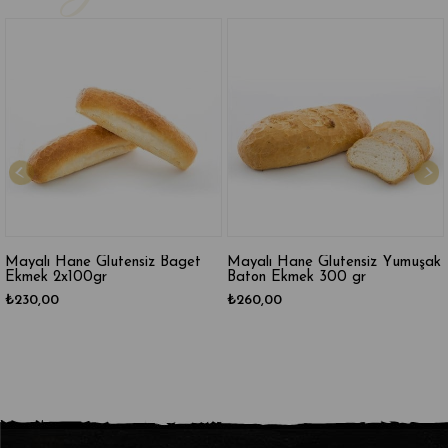
ane Glutensiz Baget
Mayalı Hane Glutensiz Yumuşak
Mayalı Han
100gr
Baton Ekmek 300 gr
Tost Ekme
₺260,00
₺250,00