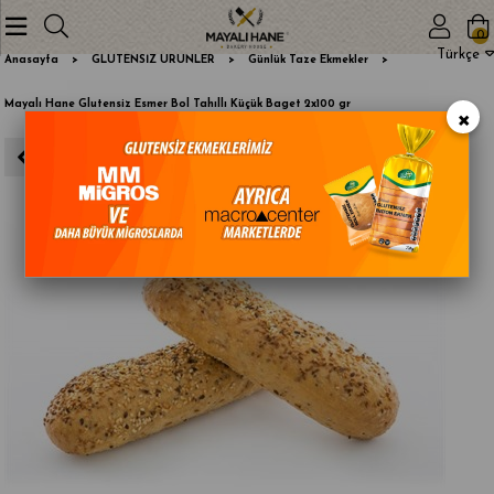
0
Türkçe
Anasayfa
GLUTENSİZ ÜRÜNLER
Günlük Taze Ekmekler
Mayalı Hane Glutensiz Esmer Bol Tahıllı Küçük Baget 2x100 gr
×